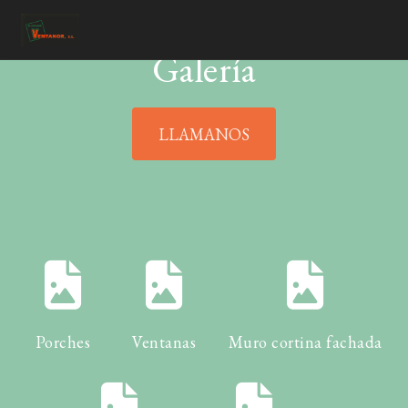
Galería
LLAMANOS
Porches
Ventanas
Muro cortina fachada